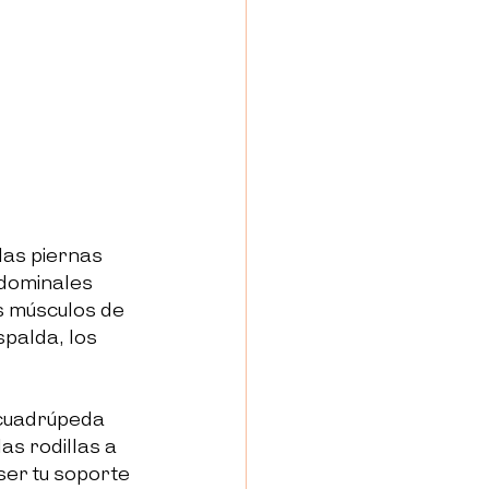
as piernas 
bdominales 
s músculos de 
spalda, los 
 cuadrúpeda 
as rodillas a 
ser tu soporte 