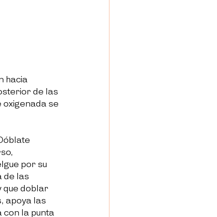
n hacia 
sterior de las 
e oxigenada se 
Dóblate 
so, 
lgue por su 
 de las 
y que doblar 
, 
apoya las 
a con la punta 