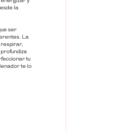
 energizar y 
esde la 
ue ser 
erentes. La 
respirar, 
 profundiza 
feccionar tu 
enador te lo 