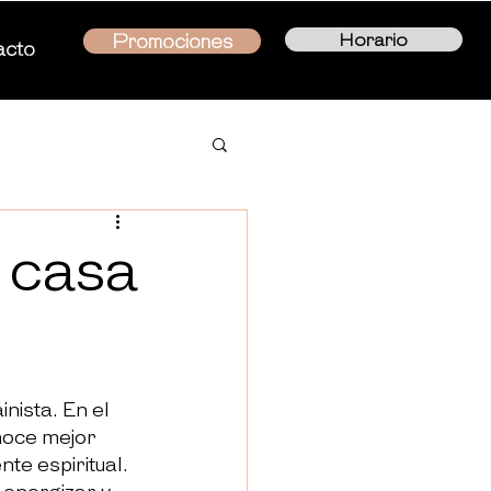
Horario
Promociones
acto
 casa
inista. En el 
noce mejor 
e espiritual. 