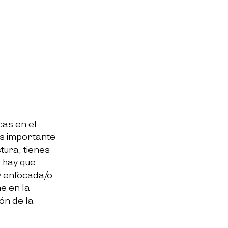
as en el 
es importante 
tura, tienes 
 hay que 
r enfocada/o 
e en la 
ón de la 