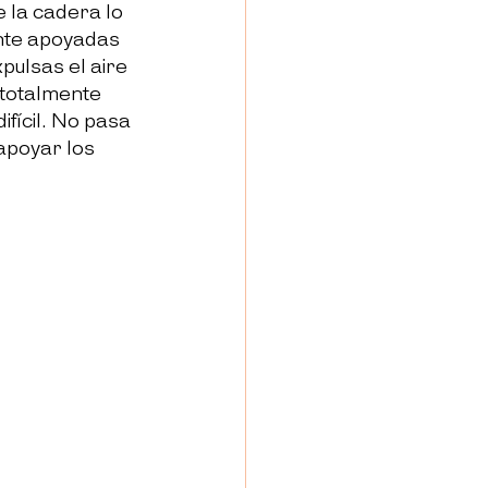
 la cadera lo 
nte apoyadas 
xpulsas el aire 
 totalmente 
fícil. No pasa 
apoyar los 