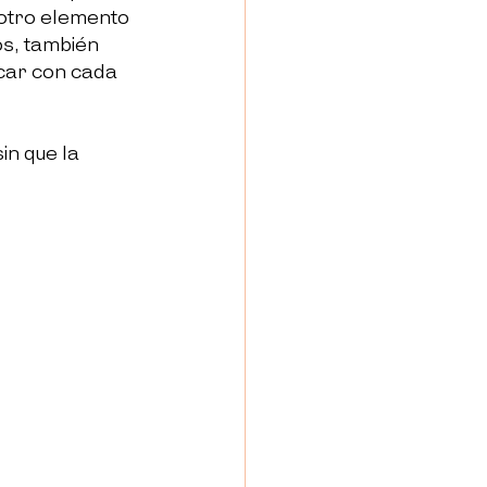
otro elemento 
os, también 
car con cada 
in que la 