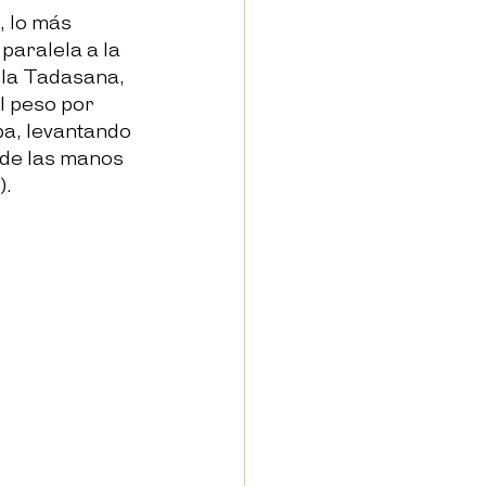
, lo más 
paralela a la 
e la Tadasana, 
l peso por 
ba, levantando 
 de las manos 
).