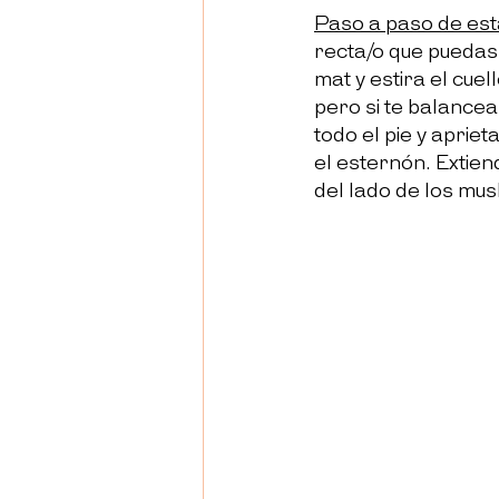
Paso a paso de est
recta/o que puedas.
mat y estira el cue
pero si te balancea
todo el pie y aprie
el esternón. Extien
del lado de los mus