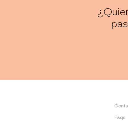
¿Quier
pas
Conta
Faqs